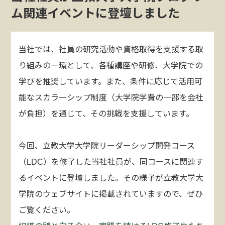
式
M
ム関連イベントに登壇しました
D
会
室
社
当社では、社員の研究活動や資格取得を支援する取
｜
り組みの一環として、各種講座や研修、大学院での
学びを推奨しています。また、条件に応じて活用可
M
能なスカラーシップ制度（大学院学費の一部を会社
I
が負担）を通じて、その挑戦を支援しています。
T
今回、立教大学大学院リーダーシップ開発コース
S
（LDC）を修了した当社社員が、同コースに関連す
U
るイベントに登壇しました。その様子が立教大学大
I
学院のウェブサイトに掲載されていますので、ぜひ
ご覧ください。
&