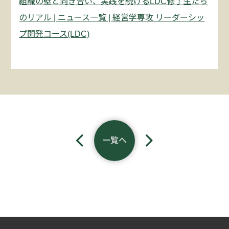
組織の壁と向き合い、実践を続けるLDC修了生たち
C
のリアル | ニュース一覧 | 経営学専攻 リーダーシッ
O
プ開発コース(LDC)
.
H
R
D
I
一覧へ
N
S
T
I