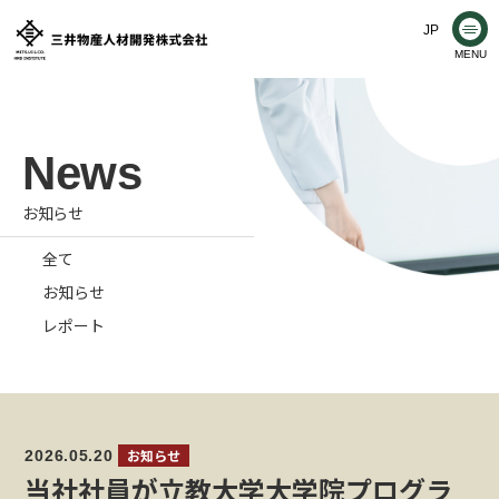
コ
JP
メ
ン
MENU
ニ
ュ
三
テ
ー
ン
井
ツ
物
へ
お知らせ
産
ス
全て
キ
人
お知らせ
ッ
材
レポート
プ
開
発
b
2026.05.20
株
お知らせ
y
当社社員が立教大学大学院プログラ