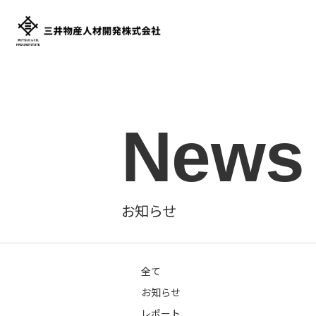
コ
ン
テ
三
ン
井
ツ
物
へ
ス
産
キ
人
ッ
材
お知らせ
プ
開
発
全て
お知らせ
株
レポート