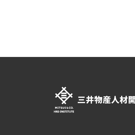
I
T
U
T
E