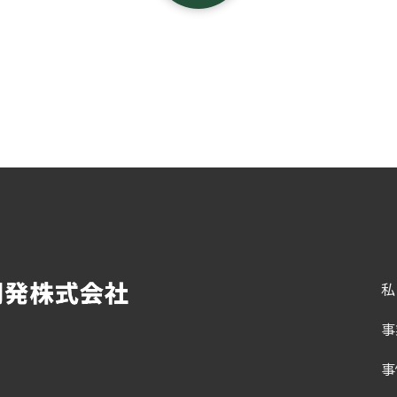
私
事
事