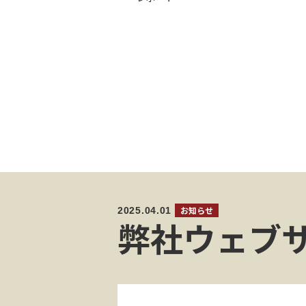
式
会
社
｜
M
I
T
S
b
2025.04.01
お知らせ
弊社ウェブ
y
U
ラ
I
ン
ゲ
&
ー