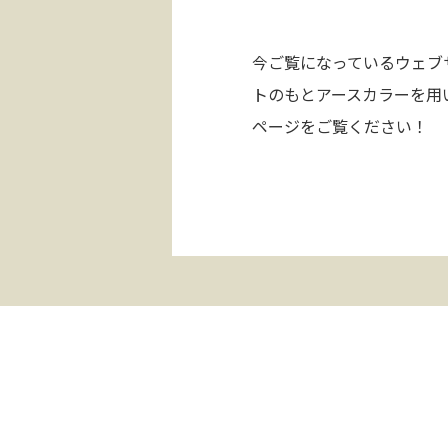
C
ジ
セ
今ご覧になっているウェブ
O
ン
トのもとアースカラーを用
.
タ
ページをご覧ください！
ー
H
R
D
I
N
S
T